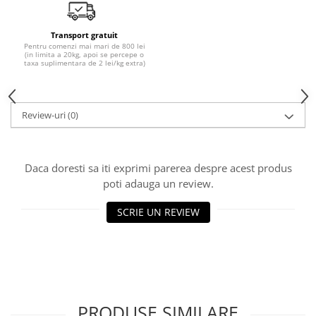
Transport gratuit
Pentru comenzi mai mari de 800 lei
(in limita a 20kg, apoi se percepe o
taxa suplimentara de 2 lei/kg extra)
Review-uri
(0)
Daca doresti sa iti exprimi parerea despre acest produs
poti adauga un review.
SCRIE UN REVIEW
PRODUSE SIMILARE