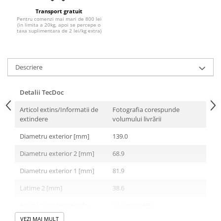
Transport gratuit
Pentru comenzi mai mari de 800 lei
(in limita a 20kg, apoi se percepe o
taxa suplimentara de 2 lei/kg extra)
Descriere
Detalii TecDoc
Articol extins/Informatii de
Fotografia corespunde
extindere
volumului livrării
Diametru exterior [mm]
139.0
Diametru exterior 2 [mm]
68.9
Diametru exterior 1 [mm]
81.9
Latime 2 [mm]
38.6
Articol completare/Info
cu senzor ABS
suplimentar 2
VEZI MAI MULT