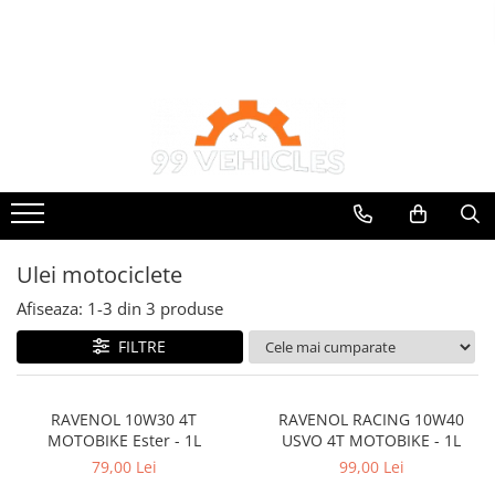
Ulei de transmisie
Uleiuri de motor
Automata
0W16
ATF
0W20
Dexron III
0W30
Mercedes
0W40
ZF
10W40
DCT/DSG (Dublu Ambreiaj)
Ulei motociclete
5W20
Haldex
Afiseaza:
1-
3
din
3
produse
5W30
Manuala
FILTRE
5W40
5W50
AMSOIL
RAVENOL 10W30 4T
RAVENOL RACING 10W40
MOTOBIKE Ester - 1L
USVO 4T MOTOBIKE - 1L
ELF
79,00 Lei
99,00 Lei
MOTUL