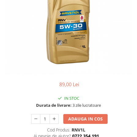
SHELL
USVO
89,00 Lei
IN STOC
Durata de livrare:
3 zile lucratoare
ADAUGA IN COS
Cod Produs:
RNV1L
Ai nevoie de ajutor?
0722 354 191