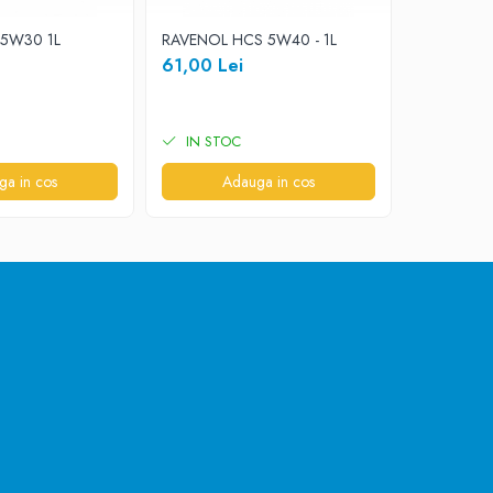
eti folosi configuratorul de ulei OilFinder aici
5W30 1L
RAVENOL HCS 5W40 - 1L
RAVENOL 
61,00 Lei
285,00 
IN STOC
IN STO
ga in cos
Adauga in cos
A