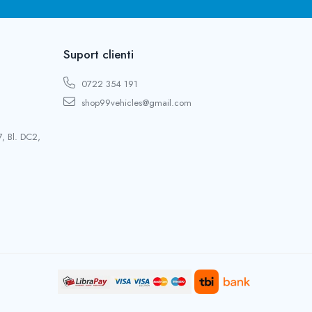
Suport clienti
0722 354 191
shop99vehicles@gmail.com
, Bl. DC2,