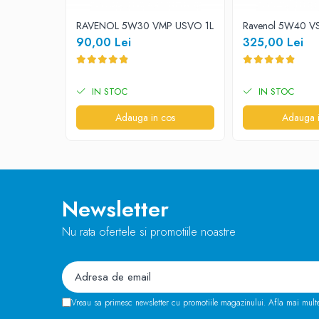
Acest ulei este ideal pentru motorizarile din grupul Volkswa
-
https://www.ravenolromania.ro/oilfinder/
RAVENOL 5W30 VMP USVO 1L
Ravenol 5W40 V
90,00 Lei
325,00 Lei
IN STOC
IN STOC
Adauga in cos
Adauga i
Newsletter
Nu rata ofertele si promotiile noastre
Vreau sa primesc newsletter cu promotiile magazinului. Afla mai mult