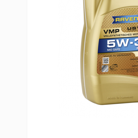
Ulei de transmisie
Automata
ATF
Dexron III
Mercedes
ZF
DCT/DSG (Dublu Ambreiaj)
Haldex
Manuala
Ulei motociclete
Uleiuri de motor
0W16
0W20
0W30
0W40