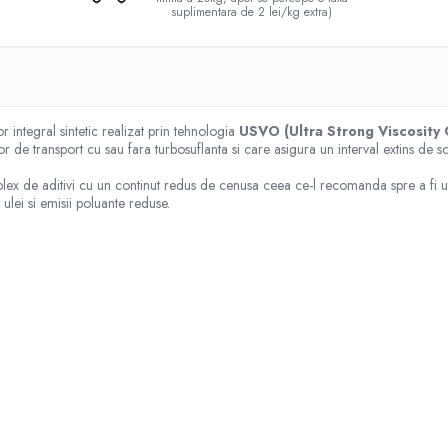
suplimentara de 2 lei/kg extra)
 integral sintetic realizat prin tehnologia
USVO (Ultra Strong Viscosity 
r de transport cu sau fara turbosuflanta si care asigura un interval extins de s
x de aditivi cu un continut redus de cenusa ceea ce-l recomanda spre a fi ut
ulei si emisii poluante reduse.