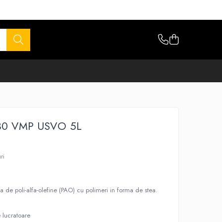
0 VMP USVO 5L
ri
aza de poli-alfa-olefine (PAO) cu polimeri in forma de stea.
e lucratoare