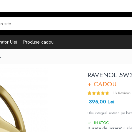
ator Ulei
Produse cadou
L
RAVENOL 5W3
+ CADOU
18 Review-u
395,00 Lei
Ulei integral sintetic pe b
IN STOC
Durata de livrare:
3 zil