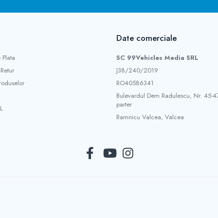
Date comerciale
 Plata
SC 99Vehicles Media SRL
 Retur
J38/240/2019
roduselor
RO40586341
Bulevardul Dem Radulescu, Nr. 45-47
parter
L
Ramnicu Valcea, Valcea