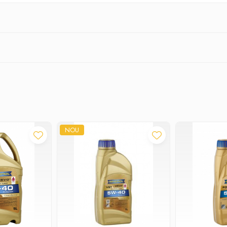
30
ofera:
NOU
idicat
mperatura ridicata