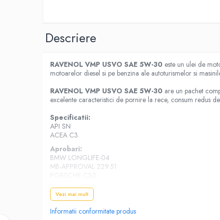
10W40
5W20
5W30
Descriere
5W40
5W50
RAVENOL VMP USVO SAE 5W-30
este un ulei de motor
motoarelor diesel si pe benzina ale autoturismelor si masinilo
AMSOIL
RAVENOL VMP USVO SAE 5W-30
are un pachet comple
ELF
excelente caracteristici de pornire la rece, consum redus de 
MOTUL
Specificatii:
SHELL
API SN
ACEA C3
USVO
Aprobari:
Uleiuri hidraulice
BMW LONGLIFE-04
MB-APPROVAL 229.51
Uleiuri pentru servodirectie
PORSCHE C30
Uleiuri speciale
VW 504 00
VW 507 00
Vaseline/Paste Termorezistente
Vezi mai mult
Testat si aprobat de catre:
Informatii conformitate produs
BMW/MINI
83 21 0 398 508