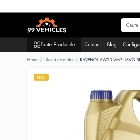
Toate Produsele
Accesorii Motociclete & Scutere
Adblue
Toate Produsele
Contact
Blog
Configur
Aditivi
Antigel
Home /
Uleiuri de motor /
RAVENOL 5W30 VMP USVO 5
Becuri
Filtre
NOU
Lichid de frana
Odorizante auto Wunder-Baum
Piese auto aftermarket
Piese auto OE
Produse cosmetica 99Vehicles
Produse Sonax
Racing
Solutii intretinere auto