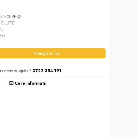
ES EXPRESS
SOLUTIE
ML
uit
Adauga in cos
i nevoie de ajutor?
0722 354 191
Cere informatii