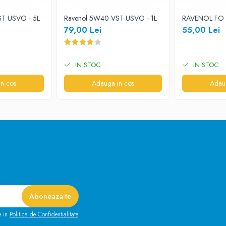
gen, BMW, Mercedes-Benz, dar si alte marci. Inainte de a plasa o comanda, put
ST USVO - 5L
Ravenol 5W40 VST USVO - 1L
RAVENOL FO 
79,00 Lei
55,00 Lei
IN STOC
IN STOC
n cos
Adauga in cos
Adau
e in
Politica de Confidentialitate