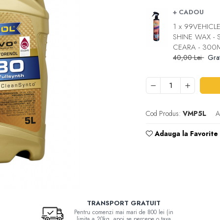
+ CADOU
1 x 99VEHICL
SHINE WAX - 
CEARA - 300
40,00 Lei
Grat
Cod Produs:
VMP5L
A
Adauga la Favorite
TRANSPORT GRATUIT
Pentru comenzi mai mari de 800 lei (in
limita a 20kg, apoi se percepe o taxa