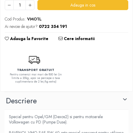
Adauga in cos
Cod Produs:
VMO1L
Ai nevoie de ajutor?
0722 354 191
Adauga la Favorite
Cere informatii
TRANSPORT GRATUIT
Pentru comenzi mai mari de 800 lei (in
limita a 20kg, apoi se percepe o taxa
suplimentara de 2 lei/kg extra)
Descriere
Special pentru Opel/GM (Dexos2) si pentru motoarele
Volkswagen cu PD (Pumpe Duse).
RAVENOL VMO SAE 5W-40 este special conceput pentru utilizare