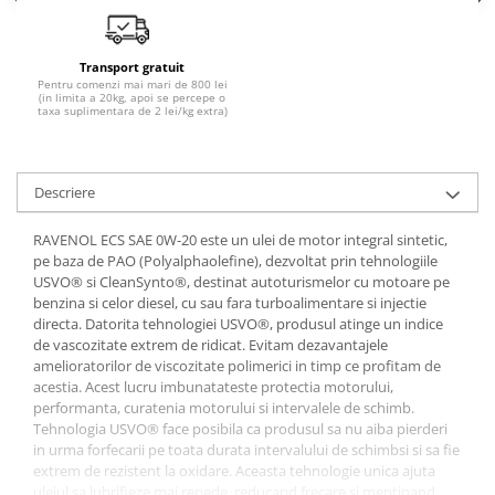
Transport gratuit
Pentru comenzi mai mari de 800 lei
(in limita a 20kg, apoi se percepe o
taxa suplimentara de 2 lei/kg extra)
Descriere
RAVENOL ECS SAE 0W-20 este un ulei de motor integral sintetic,
pe baza de PAO (Polyalphaolefine), dezvoltat prin tehnologiile
USVO® si CleanSynto®, destinat autoturismelor cu motoare pe
benzina si celor diesel, cu sau fara turboalimentare si injectie
directa. Datorita tehnologiei USVO®, produsul atinge un indice
de vascozitate extrem de ridicat. Evitam dezavantajele
amelioratorilor de viscozitate polimerici in timp ce profitam de
acestia. Acest lucru imbunatateste protectia motorului,
performanta, curatenia motorului si intervalele de schimb.
Tehnologia USVO® face posibila ca produsul sa nu aiba pierderi
in urma forfecarii pe toata durata intervalului de schimbsi si sa fie
extrem de rezistent la oxidare. Aceasta tehnologie unica ajuta
uleiul sa lubrifieze mai repede, reducand frecare si mentinand