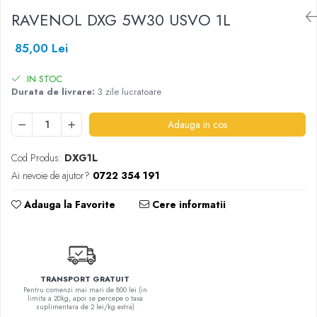
SHELL
RAVENOL DXG 5W30 USVO 1L
USVO
85,00 Lei
IN STOC
Durata de livrare:
3 zile lucratoare
Adauga in cos
Cod Produs:
DXG1L
Ai nevoie de ajutor?
0722 354 191
Adauga la Favorite
Cere informatii
TRANSPORT GRATUIT
Pentru comenzi mai mari de 800 lei (in
limita a 20kg, apoi se percepe o taxa
suplimentara de 2 lei/kg extra)