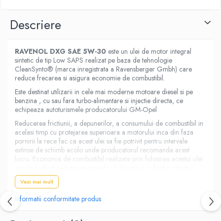
Descriere
RAVENOL DXG SAE 5W-30
este un ulei de motor integral
sintetic de tip Low SAPS realizat pe baza de tehnologie
CleanSynto® (marca inregistrata a Ravensberger Gmbh) care
reduce frecarea si asigura economie de combustibil.
Este destinat utilizarii in cele mai moderne motoare diesel si pe
benzina , cu sau fara turbo-alimentare si injectie directa, ce
echipeaza autoturismele producatorului GM-Opel
Reducerea frictiunii, a depunerilor, a consumului de combustibil in
acelasi timp cu protejarea superioara a motorului inca din faza
pornirii la rece fac ca acest ulei sa fie potrivit pentru intervale
extinse de schimb acolo unde producatorul recomanda acest
lucru. Economia de combustibil realizata prin folosirea acestui ulei
are ca si efect reducerea emisiilor poluante si in final protectia
mediului
Vezi mai mult
Utilizari/Aplicatii
Informatii conformitate produs
RAVENOL DXG SAE 5W-30
este un ulei de inalta performanta
destinat utilizarii in cele mai moderne motoare si este aprobat de