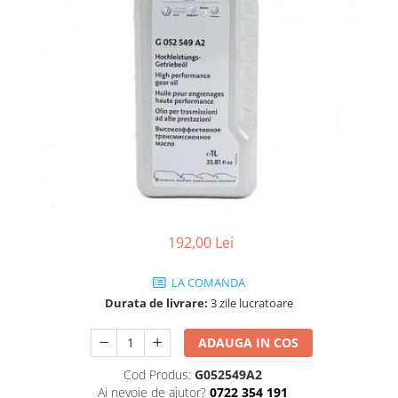
Ulei de transmisie
Automata
ATF
Dexron III
Mercedes
ZF
DCT/DSG (Dublu Ambreiaj)
Haldex
Manuala
192,00 Lei
Ulei motociclete
Uleiuri de motor
LA COMANDA
0W16
Durata de livrare:
3 zile lucratoare
0W20
ADAUGA IN COS
0W30
Cod Produs:
G052549A2
0W40
Ai nevoie de ajutor?
0722 354 191