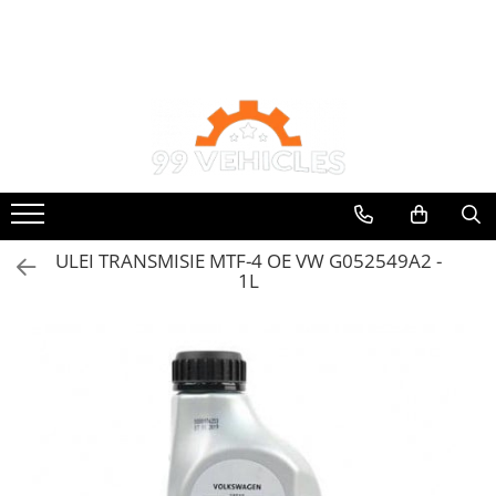
Toate Produsele
Accesorii Motociclete & Scutere
Adblue
Aditivi
Antigel
Becuri
ULEI TRANSMISIE MTF-4 OE VW G052549A2 -
Filtre
1L
Lichid de frana
Odorizante auto Wunder-Baum
Piese auto aftermarket
Piese auto OE
Produse cosmetica 99Vehicles
Produse Sonax
Racing
Solutii intretinere auto