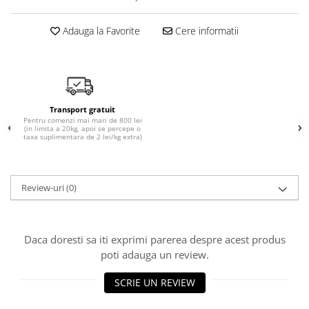
10W40
5W20
Adauga la Favorite
Cere informatii
5W30
5W40
5W50
AMSOIL
Transport gratuit
Pentru comenzi mai mari de 800 lei
(in limita a 20kg, apoi se percepe o
ELF
taxa suplimentara de 2 lei/kg extra)
MOTUL
SHELL
Review-uri
(0)
USVO
Uleiuri hidraulice
Uleiuri pentru servodirectie
Daca doresti sa iti exprimi parerea despre acest produs
Uleiuri speciale
poti adauga un review.
Vaseline/Paste Termorezistente
SCRIE UN REVIEW