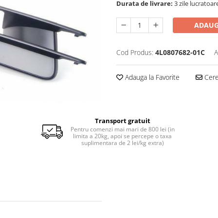
Durata de livrare:
3 zile lucratoar
ADAUG
Cod Produs:
4L0807682-01C
A
Adauga la Favorite
Cere 
Transport gratuit
Pentru comenzi mai mari de 800 lei (in
limita a 20kg, apoi se percepe o taxa
suplimentara de 2 lei/kg extra)