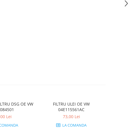
ILTRU DSG OE VW
FILTRU ULEI OE VW
FILTRU HA
084501
04E115561AC
2
,00 Lei
73,00 Lei
 COMANDA
LA COMANDA