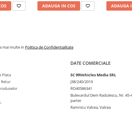
COS
ADAUGA IN COS
ADAUGA I
la mai multe in
Politica de Confidentialitate
DATE COMERCIALE
 Plata
SC 99Vehicles Media SRL
e Retur
J38/240/2019
Produselor
RO40586341
Bulevardul Dem Radulescu, Nr. 45-47
parter
L
Ramnicu Valcea, Valcea