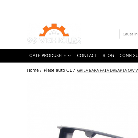
Toate Produsele
Accesorii Motociclete & Scutere
Adblue
Aditivi
TOATE PRODUSELE
CONTACT
BLOG
CONFIGU
Antigel
Becuri
Home /
Piese auto OE /
GRILA BARA FATA DREAPTA OW V
Filtre
Lichid de frana
Odorizante auto Wunder-Baum
Piese auto aftermarket
Piese auto OE
Produse cosmetica 99Vehicles
Produse Sonax
Racing
Solutii intretinere auto