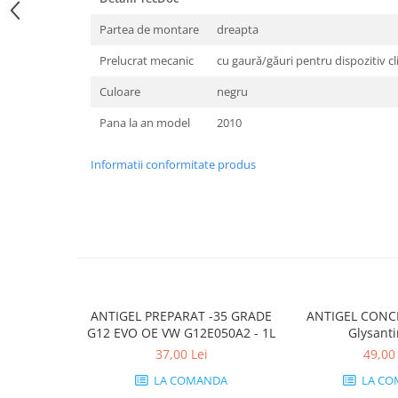
10W40
Partea de montare
dreapta
5W20
5W30
Prelucrat mecanic
cu gaură/găuri pentru dispozitiv c
5W40
Culoare
negru
5W50
Pana la an model
2010
AMSOIL
Informatii conformitate produs
ELF
MOTUL
SHELL
USVO
Uleiuri hidraulice
Uleiuri pentru servodirectie
ANTIGEL PREPARAT -35 GRADE
ANTIGEL CONC
Uleiuri speciale
G12 EVO OE VW G12E050A2 - 1L
Glysant
Vaseline/Paste Termorezistente
PEUGEOT/CIT
37,00 Lei
49,00 
163775
LA COMANDA
LA CO