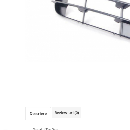
Ulei de transmisie
Automata
ATF
Dexron III
Mercedes
ZF
DCT/DSG (Dublu Ambreiaj)
Haldex
Manuala
Ulei motociclete
Uleiuri de motor
0W16
0W20
Review-uri
(0)
0W30
Descriere
0W40
Detalii TecDoc