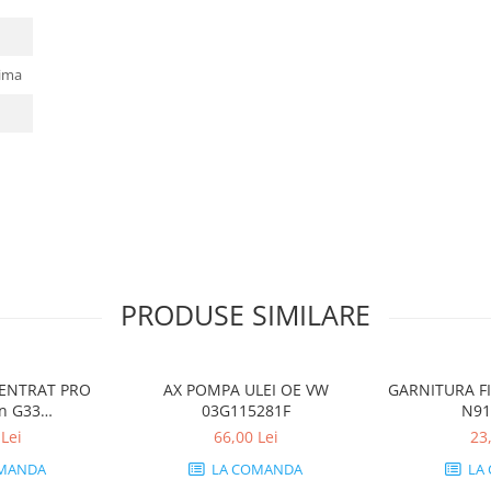
lima
PRODUSE SIMILARE
ENTRAT PRO
AX POMPA ULEI OE VW
GARNITURA F
in G33
03G115281F
N91
ROEN 1L -
Lei
66,00 Lei
23
6080
MANDA
LA COMANDA
LA