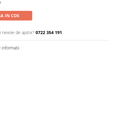
e
A IN COS
i nevoie de ajutor?
0722 354 191
informatii