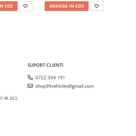
N COS
ADAUGA IN COS
ADAUG
SUPORT CLIENTI
0722 354 191
shop99vehicles@gmail.com
, Bl. DC2,