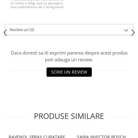
(in limita a 20kg, apoi se percepe o
taxa suplimentara de 2 lei/kg extra)
Review-uri
(0)
Daca doresti sa iti exprimi parerea despre acest produs
poti adauga un review.
SCRIE UN REVIEW
PRODUSE SIMILARE
RAVENOL SPRAY CURATARE
SAIBA INJECTOR BOSCH