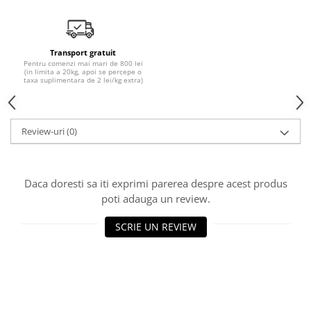
Transport gratuit
Pentru comenzi mai mari de 800 lei
(in limita a 20kg, apoi se percepe o
taxa suplimentara de 2 lei/kg extra)
Review-uri
(0)
Daca doresti sa iti exprimi parerea despre acest produs
poti adauga un review.
SCRIE UN REVIEW