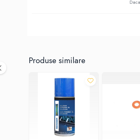
10W40
Daca 
5W20
5W30
5W40
5W50
AMSOIL
Produse similare
ELF
MOTUL
SHELL
USVO
Uleiuri hidraulice
Uleiuri pentru servodirectie
Uleiuri speciale
Vaseline/Paste Termorezistente