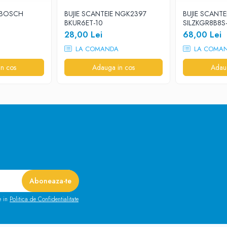
R BOSCH
BUJIE SCANTEIE NGK2397
BUJIE SCANTE
BKUR6ET-10
SILZKGR8B8S
28,00 Lei
68,00 Lei
LA COMANDA
LA COMA
n cos
Adauga in cos
Adau
e in
Politica de Confidentialitate