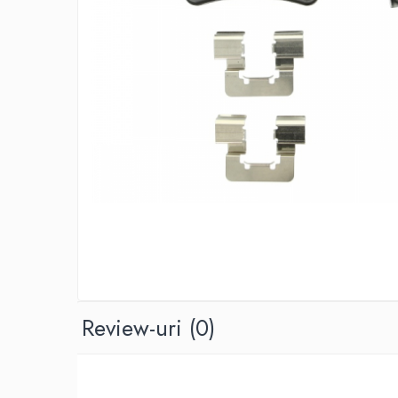
Ulei de transmisie
Automata
ATF
Dexron III
Mercedes
ZF
DCT/DSG (Dublu Ambreiaj)
Haldex
Manuala
Ulei motociclete
Uleiuri de motor
0W16
Review-uri
(0)
0W20
0W30
0W40