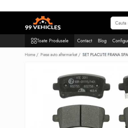
Toate Produsele
Accesorii Motociclete & Scutere
Adblue
Toate Produsele
Contact
Blog
Configur
Aditivi
Antigel
Home /
Piese auto aftermarket /
SET PLACUTE FRANA SPAT
Becuri
Filtre
Lichid de frana
Odorizante auto Wunder-Baum
Piese auto aftermarket
Piese auto OE
Produse cosmetica 99Vehicles
Produse Sonax
Racing
Solutii intretinere auto