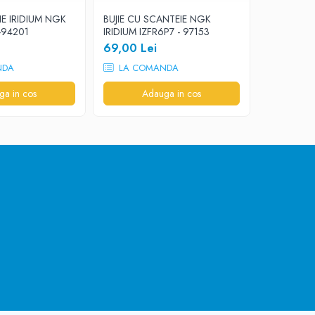
IE IRIDIUM NGK
BUJIE CU SCANTEIE NGK
BUJIE SCA
-94201
IRIDIUM IZFR6P7 - 97153
- 8894
69,00 Lei
26,00 L
NDA
LA COMANDA
LA CO
ga in cos
Adauga in cos
A