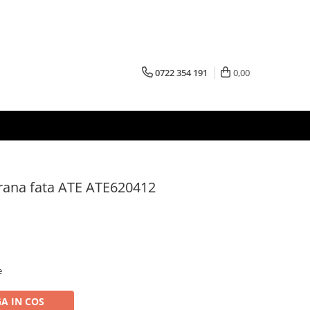
0722 354 191
0,00
frana fata ATE ATE620412
e
A IN COS