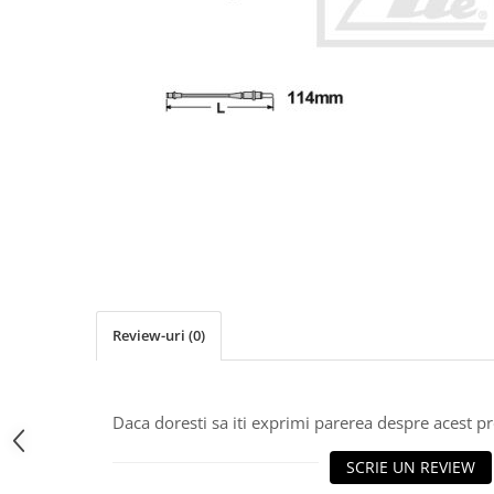
Ulei de transmisie
Automata
ATF
Dexron III
Mercedes
ZF
DCT/DSG (Dublu Ambreiaj)
Haldex
Manuala
Ulei motociclete
Uleiuri de motor
Review-uri
(0)
0W16
0W20
Daca doresti sa iti exprimi parerea despre acest 
0W30
0W40
SCRIE UN REVIEW