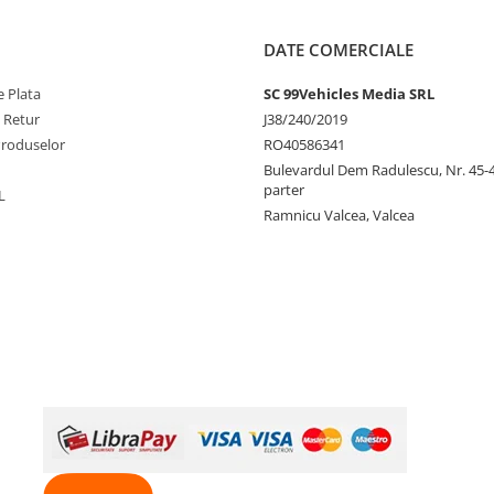
DATE COMERCIALE
 Plata
SC 99Vehicles Media SRL
e Retur
J38/240/2019
Produselor
RO40586341
Bulevardul Dem Radulescu, Nr. 45-47
parter
L
Ramnicu Valcea, Valcea