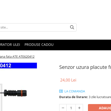
RATOR ULEI
PRODUSE CADOU
rana fata ATE ATE620412
Senzor uzura placute 
24,00 Lei
LA COMANDA
Durata de livrare:
3 zile lucratoar
ADAUG