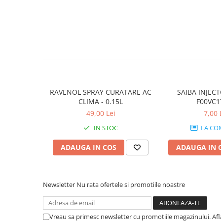
10W40
5W20
5W30
5W40
5W50
AMSOIL
RAVENOL SPRAY CURATARE AC
SAIBA INJEC
ELF
CLIMA - 0.15L
F00VC1
MOTUL
49,00 Lei
7,00 
SHELL
IN STOC
LA CO
USVO
ADAUGA IN COS
ADAUGA IN 
Uleiuri hidraulice
Uleiuri pentru servodirectie
Uleiuri speciale
Newsletter
Nu rata ofertele si promotiile noastre
Vaseline/Paste Termorezistente
Vreau sa primesc newsletter cu promotiile magazinului. Af