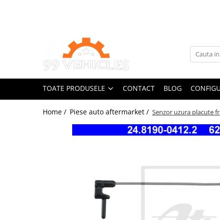
Toate Produsele
Accesorii Motociclete & Scutere
Adblue
Aditivi
TOATE PRODUSELE
CONTACT
BLOG
CONFIGU
Antigel
Becuri
Home /
Piese auto aftermarket /
Senzor uzura placute f
Filtre
Lichid de frana
Odorizante auto Wunder-Baum
Piese auto aftermarket
Piese auto OE
Produse cosmetica 99Vehicles
Produse Sonax
Racing
Solutii intretinere auto