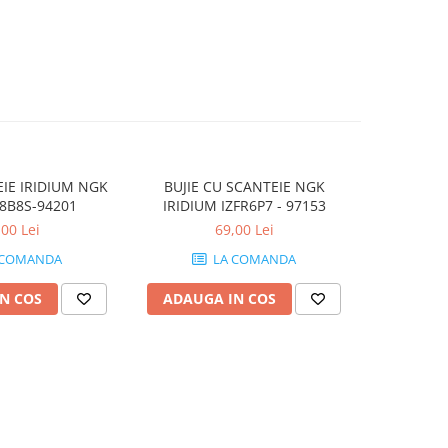
EIE IRIDIUM NGK
BUJIE CU SCANTEIE NGK
BUJIE SCA
8B8S-94201
IRIDIUM IZFR6P7 - 97153
,00 Lei
69,00 Lei
 COMANDA
LA COMANDA
N COS
ADAUGA IN COS
ADAUG