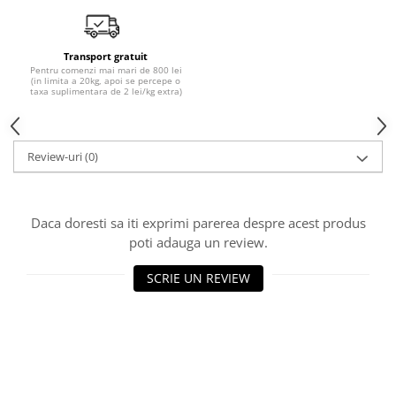
Transport gratuit
Pentru comenzi mai mari de 800 lei
(in limita a 20kg, apoi se percepe o
taxa suplimentara de 2 lei/kg extra)
Review-uri
(0)
Daca doresti sa iti exprimi parerea despre acest produs
poti adauga un review.
SCRIE UN REVIEW