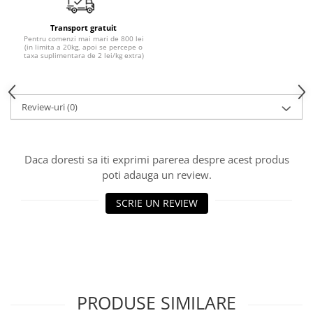
Transport gratuit
Pentru comenzi mai mari de 800 lei
(in limita a 20kg, apoi se percepe o
taxa suplimentara de 2 lei/kg extra)
Review-uri
(0)
Daca doresti sa iti exprimi parerea despre acest produs
poti adauga un review.
SCRIE UN REVIEW
PRODUSE SIMILARE