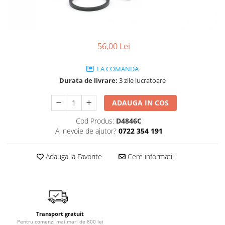
Ulei de transmisie
Automata
ATF
56,00 Lei
Dexron III
Mercedes
LA COMANDA
ZF
Durata de livrare:
3 zile lucratoare
DCT/DSG (Dublu Ambreiaj)
ADAUGA IN COS
Haldex
Cod Produs:
D4846C
Manuala
Ai nevoie de ajutor?
0722 354 191
Ulei motociclete
Uleiuri de motor
Adauga la Favorite
Cere informatii
0W16
0W20
0W30
0W40
Transport gratuit
Pentru comenzi mai mari de 800 lei