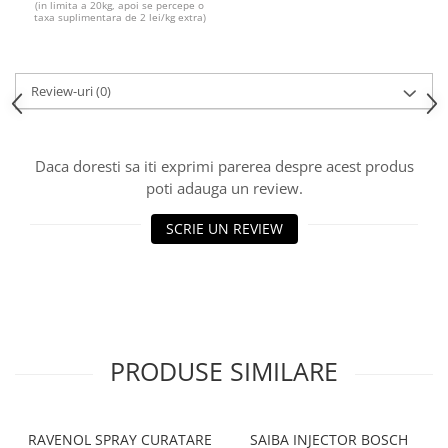
10W40
(in limita a 20kg, apoi se percepe o
taxa suplimentara de 2 lei/kg extra)
5W20
5W30
Review-uri
(0)
5W40
5W50
AMSOIL
Daca doresti sa iti exprimi parerea despre acest produs
poti adauga un review.
ELF
MOTUL
SCRIE UN REVIEW
SHELL
USVO
Uleiuri hidraulice
Uleiuri pentru servodirectie
PRODUSE SIMILARE
Uleiuri speciale
Vaseline/Paste Termorezistente
RAVENOL SPRAY CURATARE
SAIBA INJECTOR BOSCH