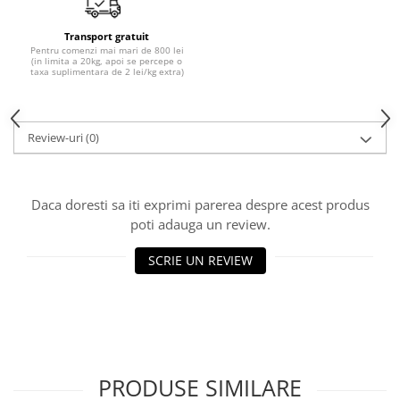
Transport gratuit
Pentru comenzi mai mari de 800 lei
(in limita a 20kg, apoi se percepe o
taxa suplimentara de 2 lei/kg extra)
Review-uri
(0)
Daca doresti sa iti exprimi parerea despre acest produs
poti adauga un review.
SCRIE UN REVIEW
PRODUSE SIMILARE