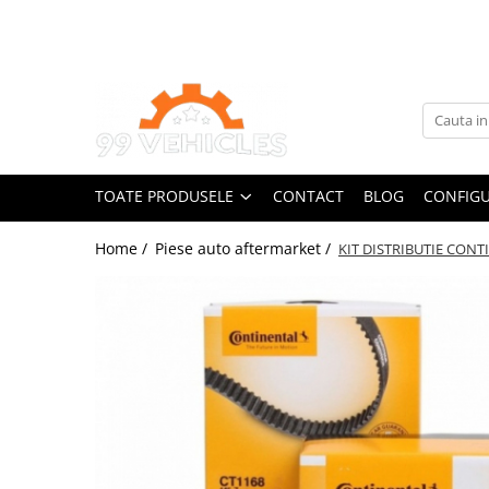
Toate Produsele
Accesorii Motociclete & Scutere
Adblue
Aditivi
TOATE PRODUSELE
CONTACT
BLOG
CONFIGU
Antigel
Becuri
Home /
Piese auto aftermarket /
KIT DISTRIBUTIE CONT
Filtre
Lichid de frana
Odorizante auto Wunder-Baum
Piese auto aftermarket
Piese auto OE
Produse cosmetica 99Vehicles
Produse Sonax
Racing
Solutii intretinere auto