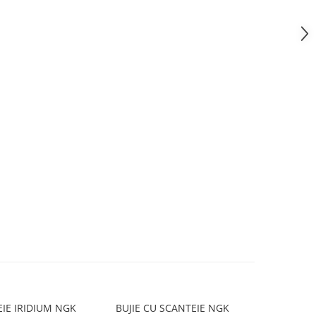
EIE IRIDIUM NGK
BUJIE CU SCANTEIE NGK
BUJIE SCA