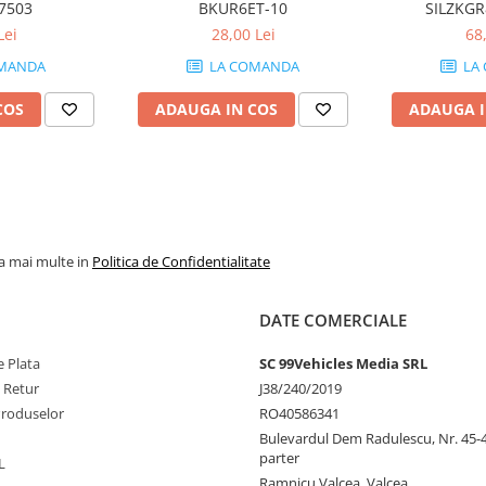
7503
BKUR6ET-10
SILZKGR
Lei
28,00 Lei
68
MANDA
LA COMANDA
LA
COS
ADAUGA IN COS
ADAUGA I
la mai multe in
Politica de Confidentialitate
DATE COMERCIALE
 Plata
SC 99Vehicles Media SRL
e Retur
J38/240/2019
Produselor
RO40586341
Bulevardul Dem Radulescu, Nr. 45-47
parter
L
Ramnicu Valcea, Valcea