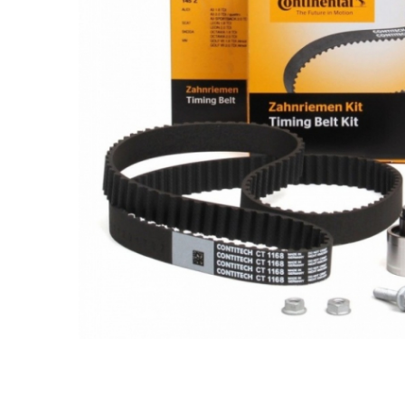
Ulei de transmisie
Automata
ATF
Dexron III
Mercedes
ZF
DCT/DSG (Dublu Ambreiaj)
Haldex
Manuala
Ulei motociclete
Uleiuri de motor
0W16
0W20
0W30
0W40