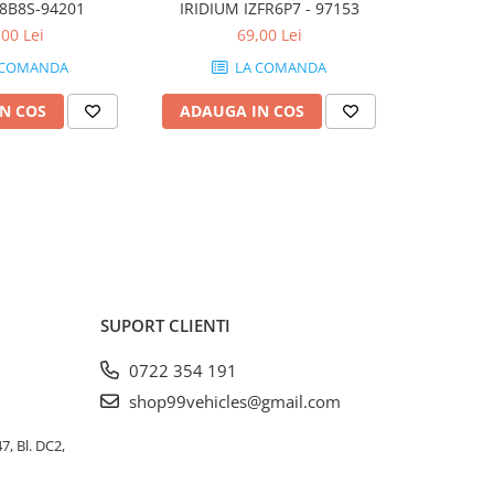
8B8S-94201
IRIDIUM IZFR6P7 - 97153
,00 Lei
69,00 Lei
 COMANDA
LA COMANDA
N COS
ADAUGA IN COS
ADAUG
SUPORT CLIENTI
0722 354 191
shop99vehicles@gmail.com
, Bl. DC2,