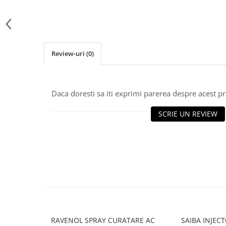
10W40
5W20
5W30
5W40
Review-uri
(0)
5W50
AMSOIL
Daca doresti sa iti exprimi parerea despre acest 
ELF
MOTUL
SCRIE UN REVIEW
SHELL
USVO
Uleiuri hidraulice
Uleiuri pentru servodirectie
Uleiuri speciale
Vaseline/Paste Termorezistente
RAVENOL SPRAY CURATARE AC
SAIBA INJEC