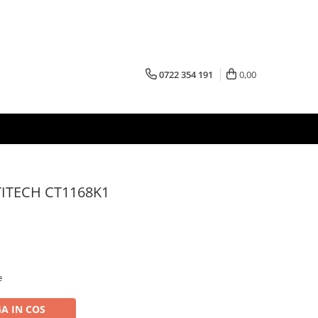
0722 354 191
0,00
TITECH CT1168K1
e
A IN COS