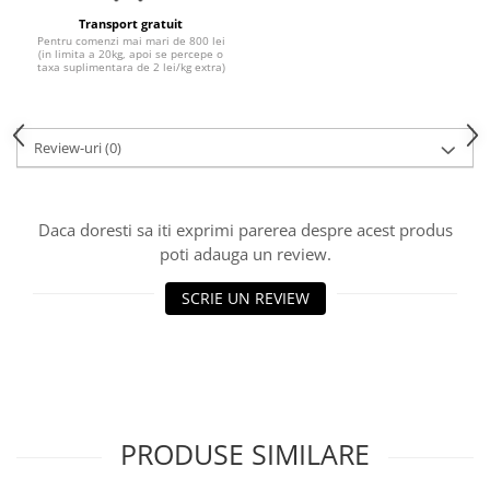
Transport gratuit
Pentru comenzi mai mari de 800 lei
(in limita a 20kg, apoi se percepe o
taxa suplimentara de 2 lei/kg extra)
Review-uri
(0)
Daca doresti sa iti exprimi parerea despre acest produs
poti adauga un review.
SCRIE UN REVIEW
PRODUSE SIMILARE