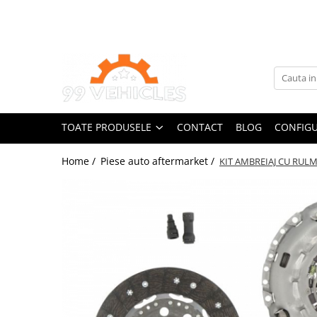
Toate Produsele
Accesorii Motociclete & Scutere
Adblue
Aditivi
TOATE PRODUSELE
CONTACT
BLOG
CONFIGU
Antigel
Becuri
Home /
Piese auto aftermarket /
KIT AMBREIAJ CU RUL
Filtre
Lichid de frana
Odorizante auto Wunder-Baum
Piese auto aftermarket
Piese auto OE
Produse cosmetica 99Vehicles
Produse Sonax
Racing
Solutii intretinere auto