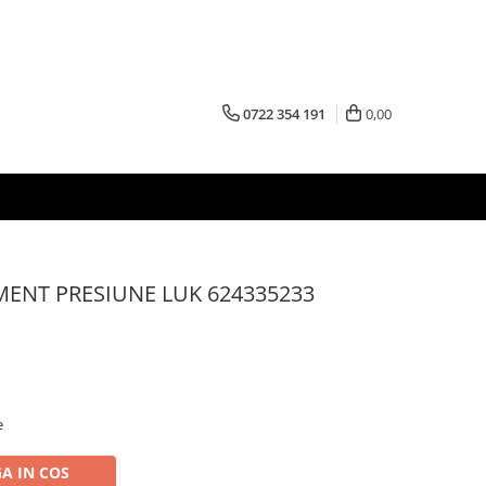
0722 354 191
0,00
MENT PRESIUNE LUK 624335233
e
A IN COS