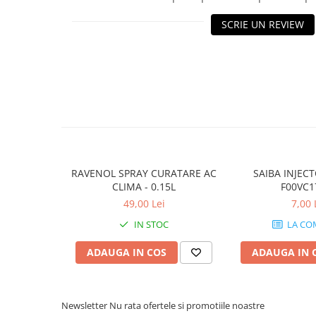
10W40
SCRIE UN REVIEW
5W20
5W30
5W40
5W50
AMSOIL
ELF
MOTUL
RAVENOL SPRAY CURATARE AC
SAIBA INJEC
SHELL
CLIMA - 0.15L
F00VC1
USVO
49,00 Lei
7,00 
Uleiuri hidraulice
IN STOC
LA CO
Uleiuri pentru servodirectie
ADAUGA IN COS
ADAUGA IN 
Uleiuri speciale
Vaseline/Paste Termorezistente
Newsletter
Nu rata ofertele si promotiile noastre