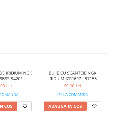
EIE IRIDIUM NGK
BUJIE CU SCANTEIE NGK
BUJIE SCA
8B8S-94201
IRIDIUM IZFR6P7 - 97153
,00 Lei
69,00 Lei
 COMANDA
LA COMANDA
N COS
ADAUGA IN COS
ADAUG