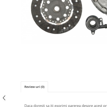
Ulei de transmisie
Automata
ATF
Dexron III
Mercedes
ZF
DCT/DSG (Dublu Ambreiaj)
Haldex
Manuala
Ulei motociclete
Uleiuri de motor
0W16
0W20
Review-uri
(0)
0W30
0W40
Daca doresti sa iti exprimi parerea despre acest 