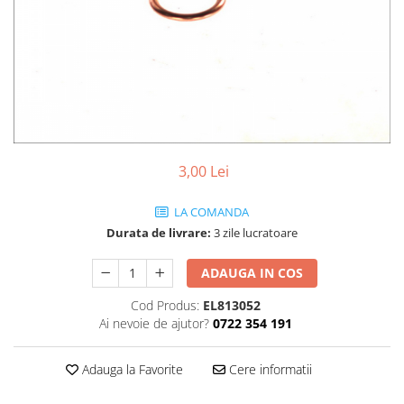
Ulei de transmisie
Automata
ATF
Dexron III
Mercedes
ZF
DCT/DSG (Dublu Ambreiaj)
3,00 Lei
Haldex
LA COMANDA
Manuala
Durata de livrare:
3 zile lucratoare
Ulei motociclete
ADAUGA IN COS
Uleiuri de motor
0W16
Cod Produs:
EL813052
Ai nevoie de ajutor?
0722 354 191
0W20
0W30
Adauga la Favorite
Cere informatii
0W40