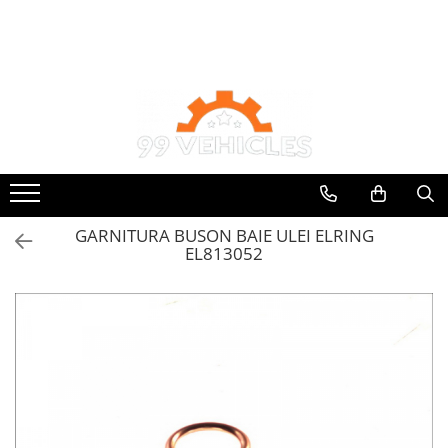
Toate Produsele
Accesorii Motociclete & Scutere
Adblue
Aditivi
Antigel
Becuri
GARNITURA BUSON BAIE ULEI ELRING
Filtre
EL813052
Lichid de frana
Odorizante auto Wunder-Baum
Piese auto aftermarket
Piese auto OE
Produse cosmetica 99Vehicles
Produse Sonax
Racing
Solutii intretinere auto