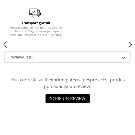
10W40
5W20
5W30
Transport gratuit
Pentru comenzi mai mari de 800 lei
5W40
(in limita a 20kg, apoi se percepe o
taxa suplimentara de 2 lei/kg extra)
5W50
AMSOIL
Review-uri
(0)
ELF
MOTUL
SHELL
Daca doresti sa iti exprimi parerea despre acest produs
USVO
poti adauga un review.
Uleiuri hidraulice
SCRIE UN REVIEW
Uleiuri pentru servodirectie
Uleiuri speciale
Vaseline/Paste Termorezistente