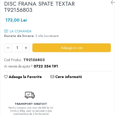
DISC FRANA SPATE TEXTAR
SHELL
T92156803
USVO
173,00 Lei
LA COMANDA
Durata de livrare:
3 zile lucratoare
Adauga in cos
Cod Produs:
T92156803
Ai nevoie de ajutor?
0722 354 191
Adauga la Favorite
Cere informatii
TRANSPORT GRATUIT
Pentru comenzi mai mari de 800 lei (in
limita a 20kg, apoi se percepe o taxa
suplimentara de 2 lei/kg extra)