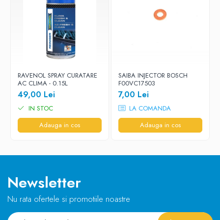
RAVENOL SPRAY CURATARE
SAIBA INJECTOR BOSCH
AC CLIMA - 0.15L
F00VC17503
49,00 Lei
7,00 Lei
IN STOC
LA COMANDA
Adauga in cos
Adauga in cos
Newsletter
Nu rata ofertele si promotiile noastre