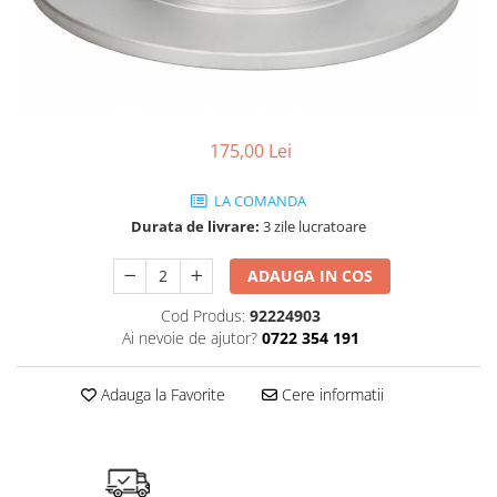
Ulei de transmisie
Automata
ATF
Dexron III
Mercedes
175,00 Lei
ZF
LA COMANDA
DCT/DSG (Dublu Ambreiaj)
Durata de livrare:
3 zile lucratoare
Haldex
Manuala
ADAUGA IN COS
Ulei motociclete
Cod Produs:
92224903
Uleiuri de motor
Ai nevoie de ajutor?
0722 354 191
0W16
Adauga la Favorite
Cere informatii
0W20
0W30
0W40