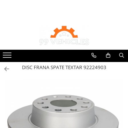
Toate Produsele
Accesorii Motociclete & Scutere
Adblue
Aditivi
Antigel
Becuri
DISC FRANA SPATE TEXTAR 92224903
Filtre
Lichid de frana
Odorizante auto Wunder-Baum
Piese auto aftermarket
Piese auto OE
Produse cosmetica 99Vehicles
Produse Sonax
Racing
Solutii intretinere auto