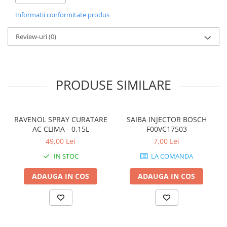
Diametru de centrare [mm]
65.0
Informatii conformitate produs
Greutate [kg]
3.9
Review-uri
(0)
Articol completare/Info
fara butuc roata
suplimentar 2
fara suruburi de fixare
roata
PRODUSE SIMILARE
Suprafata
acoperit (cu un strat
protector)
RAVENOL SPRAY CURATARE
SAIBA INJECTOR BOSCH
AC CLIMA - 0.15L
F00VC17503
49,00 Lei
7,00 Lei
IN STOC
LA COMANDA
ADAUGA IN COS
ADAUGA IN COS