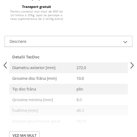
10W40
Transport gratuit
5W20
Pentru comenzi mai mari de 800 lei
(in limita a 20kg, apoi se percepe o
taxa suplimentara de 2 lei/kg extra)
5W30
5W40
5W50
Descriere
AMSOIL
Detalii TecDoc
ELF
Diametru exterior [mm]
272.0
MOTUL
SHELL
Grosime disc frâna [mm]
10.0
USVO
Tip disc frâna
plin
Uleiuri hidraulice
Grosime minima [mm]
8.0
Uleiuri pentru servodirectie
Înaltime [mm]
48.3
Uleiuri speciale
Vaseline/Paste Termorezistente
Asezare gauri/numar gauri
05/10
Diametru asezare gauri -? [mm]
112.0
VEZI MAI MULT