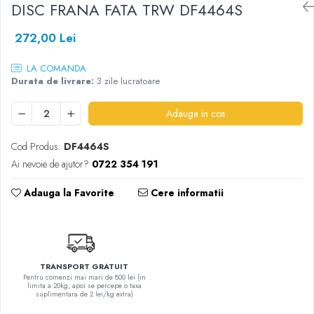
DISC FRANA FATA TRW DF4464S
SHELL
272,00 Lei
USVO
LA COMANDA
Durata de livrare:
3 zile lucratoare
Adauga in cos
Cod Produs:
DF4464S
Ai nevoie de ajutor?
0722 354 191
Adauga la Favorite
Cere informatii
TRANSPORT GRATUIT
Pentru comenzi mai mari de 800 lei (in
limita a 20kg, apoi se percepe o taxa
suplimentara de 2 lei/kg extra)