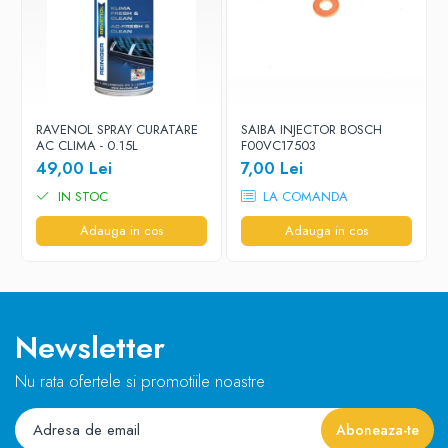
RAVENOL SPRAY CURATARE
SAIBA INJECTOR BOSCH
AC CLIMA - 0.15L
F00VC17503
49,00 Lei
7,00 Lei
IN STOC
LA COMANDA
Adauga in cos
Adauga in cos
Newsletter
Nu rata ofertele si promotiile noastre