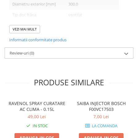
Diametru exterior [mm]
300.0
Tip disc frâna
ventilat
Grosime minima [mm]
22.4
VEZI MAI MULT
Înaltime [mm]
73.7
Informatii conformitate produs
Diametru de centrare [mm]
79.0
Review-uri
(0)
Procesare
continut ridicat de carbon
Culoare
negru
Suprafata
lacuit
PRODUSE SIMILARE
RAVENOL SPRAY CURATARE
SAIBA INJECTOR BOSCH
AC CLIMA - 0.15L
F00VC17503
49,00 Lei
7,00 Lei
IN STOC
LA COMANDA
ADAUGA IN COS
ADAUGA IN COS