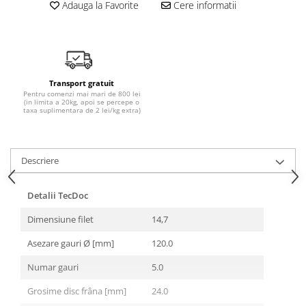
Adauga la Favorite
Cere informatii
Transport gratuit
Pentru comenzi mai mari de 800 lei
(in limita a 20kg, apoi se percepe o
taxa suplimentara de 2 lei/kg extra)
Descriere
Detalii TecDoc
Dimensiune filet
14,7
Asezare gauri Ø [mm]
120.0
Numar gauri
5.0
Grosime disc frâna [mm]
24.0