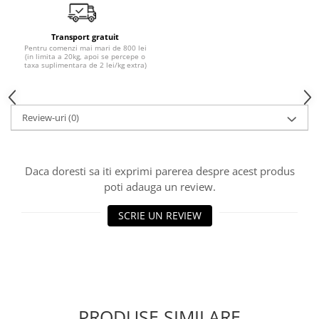
Transport gratuit
Pentru comenzi mai mari de 800 lei
(in limita a 20kg, apoi se percepe o
taxa suplimentara de 2 lei/kg extra)
Review-uri
(0)
Daca doresti sa iti exprimi parerea despre acest produs
poti adauga un review.
SCRIE UN REVIEW
PRODUSE SIMILARE