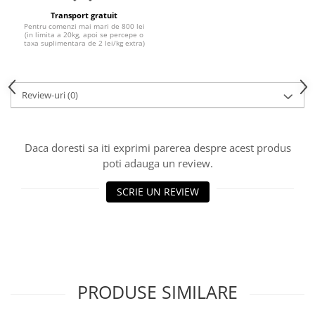
Transport gratuit
Pentru comenzi mai mari de 800 lei
(in limita a 20kg, apoi se percepe o
taxa suplimentara de 2 lei/kg extra)
Review-uri
(0)
Daca doresti sa iti exprimi parerea despre acest produs
poti adauga un review.
SCRIE UN REVIEW
PRODUSE SIMILARE