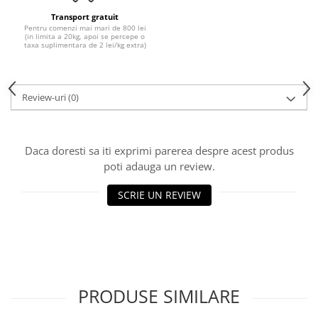
Transport gratuit
Pentru comenzi mai mari de 800 lei
(in limita a 20kg, apoi se percepe o
taxa suplimentara de 2 lei/kg extra)
Review-uri
(0)
Daca doresti sa iti exprimi parerea despre acest produs
poti adauga un review.
SCRIE UN REVIEW
PRODUSE SIMILARE