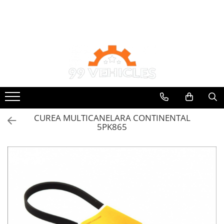
Toate Produsele
Accesorii Motociclete & Scutere
Adblue
Aditivi
Antigel
Becuri
CUREA MULTICANELARA CONTINENTAL
Filtre
5PK865
Lichid de frana
Odorizante auto Wunder-Baum
Piese auto aftermarket
Piese auto OE
Produse cosmetica 99Vehicles
Produse Sonax
Racing
Solutii intretinere auto