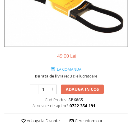
Ulei de transmisie
Automata
ATF
Dexron III
Mercedes
ZF
DCT/DSG (Dublu Ambreiaj)
49,00 Lei
Haldex
LA COMANDA
Manuala
Durata de livrare:
3 zile lucratoare
Ulei motociclete
ADAUGA IN COS
Uleiuri de motor
0W16
Cod Produs:
5PK865
Ai nevoie de ajutor?
0722 354 191
0W20
0W30
Adauga la Favorite
Cere informatii
0W40