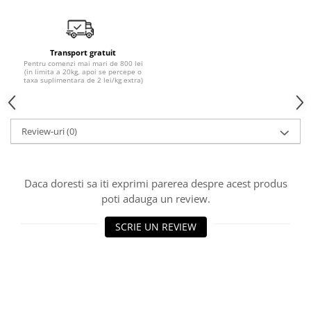
10W40
5W20
5W30
Transport gratuit
Pentru comenzi mai mari de 800 lei
5W40
(in limita a 20kg, apoi se percepe o
taxa suplimentara de 2 lei/kg extra)
5W50
AMSOIL
Review-uri
(0)
ELF
MOTUL
SHELL
Daca doresti sa iti exprimi parerea despre acest produs
USVO
poti adauga un review.
Uleiuri hidraulice
SCRIE UN REVIEW
Uleiuri pentru servodirectie
Uleiuri speciale
Vaseline/Paste Termorezistente