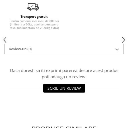
Transport gratuit
Pentru comenzi mai mari de 800 lei
(in limita a 20kg, apoi se percepe o
taxa suplimentara de 2 lei/kg extra)
Review-uri
(0)
Daca doresti sa iti exprimi parerea despre acest produs
poti adauga un review.
SCRIE UN REVIEW