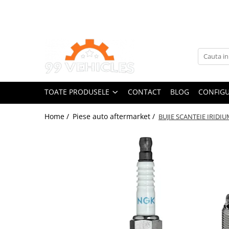
Toate Produsele
Accesorii Motociclete & Scutere
Adblue
Aditivi
TOATE PRODUSELE
CONTACT
BLOG
CONFIGU
Antigel
Becuri
Home /
Piese auto aftermarket /
BUJIE SCANTEIE IRIDI
Filtre
Lichid de frana
Odorizante auto Wunder-Baum
Piese auto aftermarket
Piese auto OE
Produse cosmetica 99Vehicles
Produse Sonax
Racing
Solutii intretinere auto