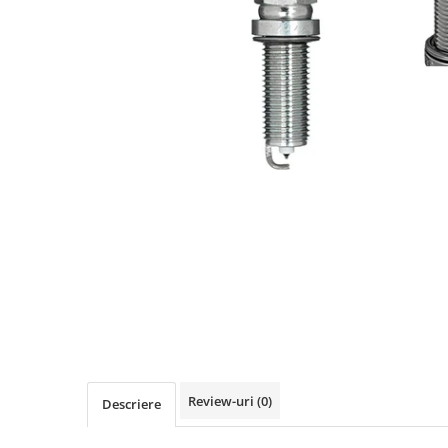
Ulei de transmisie
Automata
ATF
Dexron III
Mercedes
ZF
DCT/DSG (Dublu Ambreiaj)
Haldex
Manuala
Ulei motociclete
Uleiuri de motor
0W16
0W20
0W30
Review-uri
(0)
Descriere
0W40