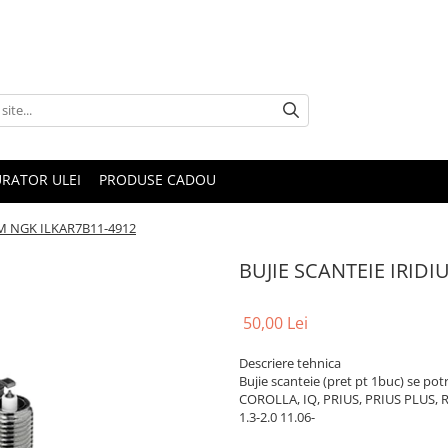
RATOR ULEI
PRODUSE CADOU
UM NGK ILKAR7B11-4912
BUJIE SCANTEIE IRID
50,00 Lei
Descriere tehnica
Bujie scanteie (pret pt 1buc) se p
COROLLA, IQ, PRIUS, PRIUS PLUS, R
1.3-2.0 11.06-