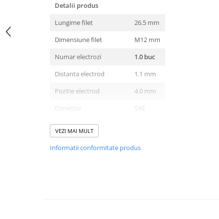
10W40
Detalii produs
5W20
Lungime filet
26.5 mm
5W30
Dimensiune filet
M12 mm
5W40
Numar electrozi
1.0 buc
5W50
Distanta electrod
1.1 mm
AMSOIL
Pozitie electrod
4.0 mm
ELF
Conector
SAE
MOTUL
SHELL
pret pt
1.0 buc
VEZI MAI MULT
USVO
Tipul de electrod central
Iridiu
Informatii conformitate produs
Uleiuri hidraulice
Rezistor
Da
Uleiuri pentru servodirectie
Rezistenta
5.0 KΩ
Uleiuri speciale
Vaseline/Paste Termorezistente
Greutate
0,04kg
Cantitate recomandată
4