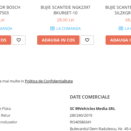
TOR BOSCH
BUJIE SCANTEIE NGK2397
BUJIE SCANT
7503
BKUR6ET-10
SILZKGR
Lei
28,00 Lei
68
MANDA
LA COMANDA
LA
COS
ADAUGA IN COS
ADAUGA I
la mai multe in
Politica de Confidentialitate
DATE COMERCIALE
 Plata
SC 99Vehicles Media SRL
e Retur
J38/240/2019
Produselor
RO40586341
Bulevardul Dem Radulescu, Nr. 45-47