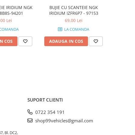
EIE IRIDIUM NGK
BUJIE CU SCANTEIE NGK
BUJIE SCA
8B8S-94201
IRIDIUM IZFR6P7 - 97153
,00 Lei
69,00 Lei
 COMANDA
LA COMANDA
N COS
ADAUGA IN COS
ADAUG
SUPORT CLIENTI
0722 354 191
shop99vehicles@gmail.com
, Bl. DC2,