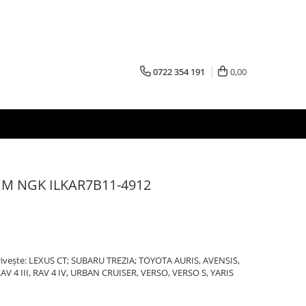
0722 354 191
0,00
IUM NGK ILKAR7B11-4912
otrivește: LEXUS CT; SUBARU TREZIA; TOYOTA AURIS, AVENSIS,
AV 4 III, RAV 4 IV, URBAN CRUISER, VERSO, VERSO S, YARIS