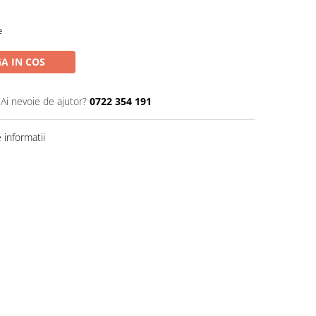
e
A IN COS
Ai nevoie de ajutor?
0722 354 191
informatii