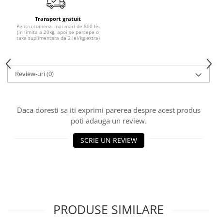
Transport gratuit
Pentru comenzi mai mari de 800 lei
(in limita a 20kg, apoi se percepe o
taxa suplimentara de 2 lei/kg extra)
Review-uri
(0)
Daca doresti sa iti exprimi parerea despre acest produs
poti adauga un review.
SCRIE UN REVIEW
PRODUSE SIMILARE