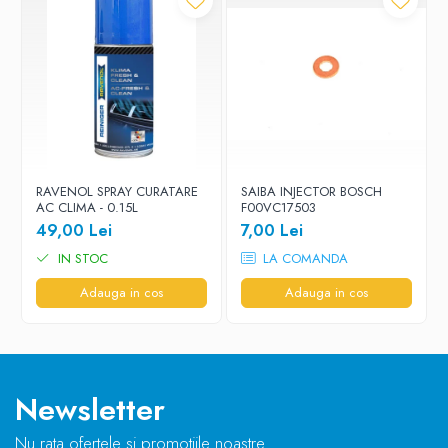
RAVENOL SPRAY CURATARE
SAIBA INJECTOR BOSCH
AC CLIMA - 0.15L
F00VC17503
49,00 Lei
7,00 Lei
IN STOC
LA COMANDA
Adauga in cos
Adauga in cos
Newsletter
Nu rata ofertele si promotiile noastre