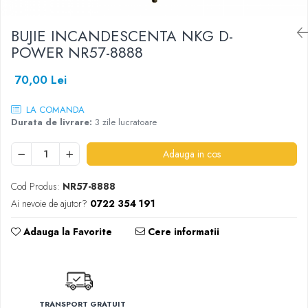
SHELL
BUJIE INCANDESCENTA NKG D-
USVO
POWER NR57-8888
70,00 Lei
LA COMANDA
Durata de livrare:
3 zile lucratoare
Adauga in cos
Cod Produs:
NR57-8888
Ai nevoie de ajutor?
0722 354 191
Adauga la Favorite
Cere informatii
TRANSPORT GRATUIT