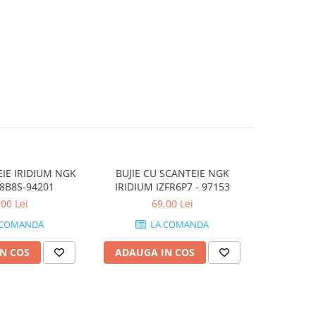
EIE IRIDIUM NGK
BUJIE CU SCANTEIE NGK
BUJIE SCA
8B8S-94201
IRIDIUM IZFR6P7 - 97153
,00 Lei
69,00 Lei
 COMANDA
LA COMANDA
N COS
ADAUGA IN COS
ADAUG