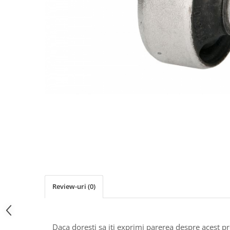
Ulei de transmisie
Automata
ATF
Dexron III
Mercedes
ZF
DCT/DSG (Dublu Ambreiaj)
Haldex
Manuala
Ulei motociclete
Uleiuri de motor
0W16
0W20
Review-uri
(0)
0W30
0W40
Daca doresti sa iti exprimi parerea despre acest 