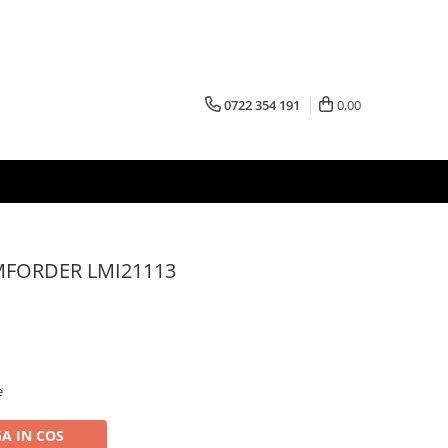
0722 354 191
0,00
MFORDER LMI21113
e
A IN COS