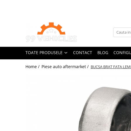
Toate Produsele
Accesorii Motociclete & Scutere
Adblue
Aditivi
TOATE PRODUSELE
CONTACT
BLOG
CONFIGU
Antigel
Becuri
Home /
Piese auto aftermarket /
BUCSA BRAT FATA LEM
Filtre
Lichid de frana
Odorizante auto Wunder-Baum
Piese auto aftermarket
Piese auto OE
Produse cosmetica 99Vehicles
Produse Sonax
Racing
Solutii intretinere auto