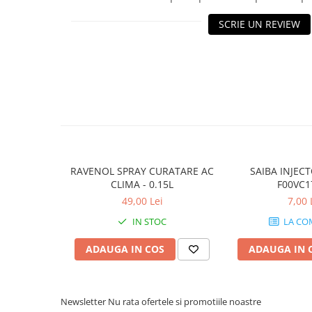
10W40
SCRIE UN REVIEW
5W20
5W30
5W40
5W50
AMSOIL
ELF
MOTUL
RAVENOL SPRAY CURATARE AC
SAIBA INJEC
SHELL
CLIMA - 0.15L
F00VC1
USVO
49,00 Lei
7,00 
Uleiuri hidraulice
IN STOC
LA CO
Uleiuri pentru servodirectie
ADAUGA IN COS
ADAUGA IN 
Uleiuri speciale
Vaseline/Paste Termorezistente
Newsletter
Nu rata ofertele si promotiile noastre