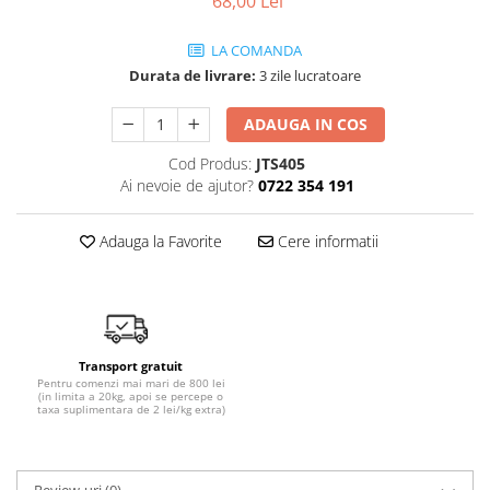
68,00 Lei
SHELL
LA COMANDA
USVO
Durata de livrare:
3 zile lucratoare
ADAUGA IN COS
Cod Produs:
JTS405
Ai nevoie de ajutor?
0722 354 191
Adauga la Favorite
Cere informatii
Transport gratuit
Pentru comenzi mai mari de 800 lei
(in limita a 20kg, apoi se percepe o
taxa suplimentara de 2 lei/kg extra)