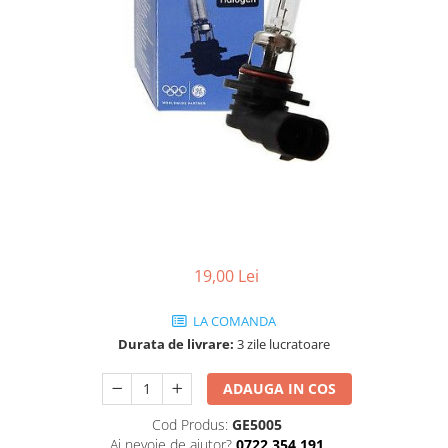
Ulei de transmisie
Automata
ATF
Dexron III
Mercedes
ZF
DCT/DSG (Dublu Ambreiaj)
Haldex
Manuala
19,00 Lei
Ulei motociclete
Uleiuri de motor
LA COMANDA
0W16
Durata de livrare:
3 zile lucratoare
0W20
ADAUGA IN COS
0W30
0W40
Cod Produs:
GE5005
Ai nevoie de ajutor?
0722 354 191