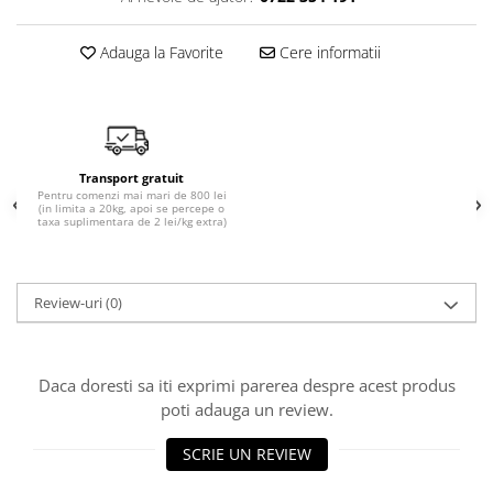
10W40
5W20
Adauga la Favorite
Cere informatii
5W30
5W40
5W50
AMSOIL
Transport gratuit
Pentru comenzi mai mari de 800 lei
ELF
(in limita a 20kg, apoi se percepe o
taxa suplimentara de 2 lei/kg extra)
MOTUL
SHELL
Review-uri
(0)
USVO
Uleiuri hidraulice
Uleiuri pentru servodirectie
Daca doresti sa iti exprimi parerea despre acest produs
Uleiuri speciale
poti adauga un review.
Vaseline/Paste Termorezistente
SCRIE UN REVIEW