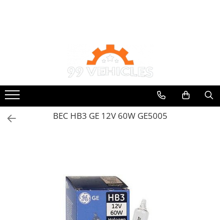
Toate Produsele
Accesorii Motociclete & Scutere
Adblue
Aditivi
Antigel
Becuri
BEC HB3 GE 12V 60W GE5005
Filtre
Lichid de frana
Odorizante auto Wunder-Baum
Piese auto aftermarket
Piese auto OE
Produse cosmetica 99Vehicles
Produse Sonax
Racing
Solutii intretinere auto