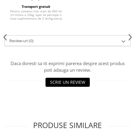
Transport gratuit
Pentru comenzi mai mari de 800 lei
(in limita a 20kg, apoi se percepe o
taxa suplimentara de 2 lei/kg extra)
Review-uri
(0)
Daca doresti sa iti exprimi parerea despre acest produs
poti adauga un review.
SCRIE UN REVIEW
PRODUSE SIMILARE