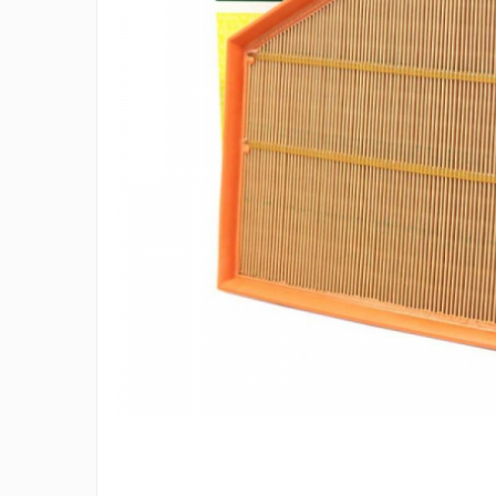
Ulei de transmisie
Automata
ATF
Dexron III
Mercedes
ZF
DCT/DSG (Dublu Ambreiaj)
Haldex
Manuala
Ulei motociclete
Uleiuri de motor
0W16
0W20
0W30
0W40