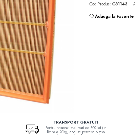
Cod Produs:
C31143
A
Adauga la Favorite
TRANSPORT GRATUIT
Pentru comenzi mai mari de 800 lei (in
limita a 20kg, apoi se percepe o taxa