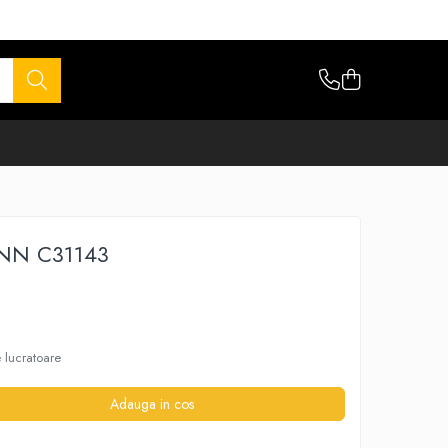
NN C31143
e lucratoare
Adauga in cos