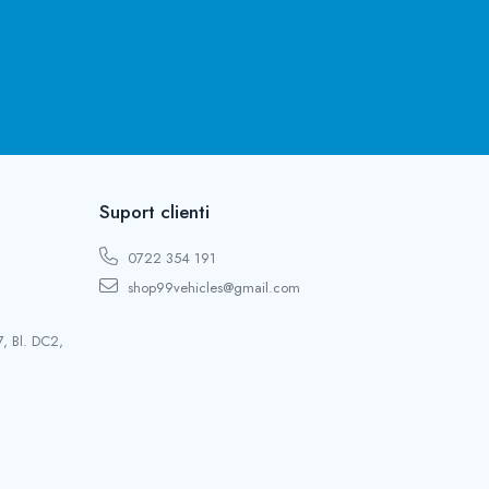
Suport clienti
0722 354 191
shop99vehicles@gmail.com
, Bl. DC2,