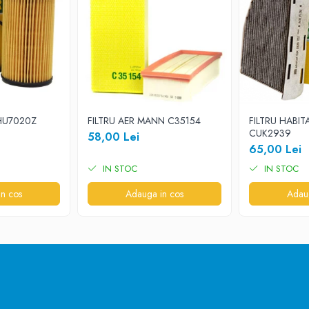
 HU7020Z
FILTRU AER MANN C35154
FILTRU HABIT
CUK2939
58,00 Lei
65,00 Lei
IN STOC
IN STOC
n cos
Adauga in cos
Adau