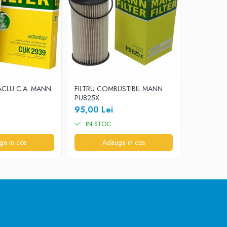
ACLU C.A. MANN
FILTRU COMBUSTIBIL MANN
FILTRU HA
PU825X
CUK2600
95,00 Lei
75,00 Le
IN STOC
IN STO
ga in cos
Adauga in cos
A