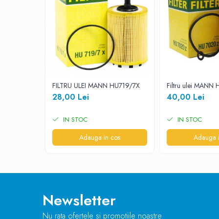
FILTRU ULEI MANN HU719/7X
Filtru ulei MANN
28,00 Lei
40,00 Lei
IN STOC
IN STOC
Adauga in cos
Adauga i
Newsletter
Nu rata ofertele si promotiile noastre