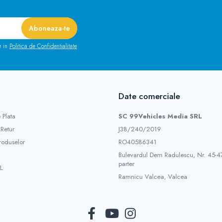
e in
Politica de Confidentialitate
Date comerciale
 Plata
SC 99Vehicles Media SRL
 Retur
J38/240/2019
roduselor
RO40586341
Bulevardul Dem Radulescu, Nr. 45-47
parter
L
Ramnicu Valcea, Valcea