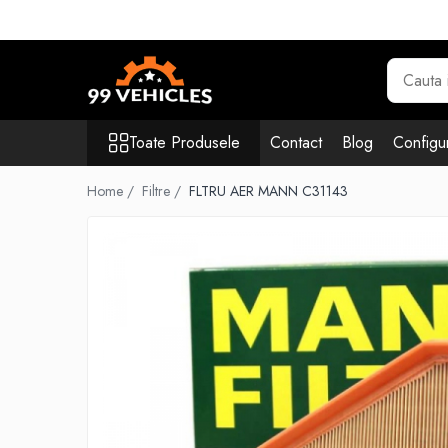
Toate Produsele
Accesorii Motociclete & Scutere
Adblue
Toate Produsele
Contact
Blog
Configur
Aditivi
Antigel
Home /
Filtre /
FLTRU AER MANN C31143
Becuri
Filtre
Lichid de frana
Odorizante auto Wunder-Baum
Piese auto aftermarket
Piese auto OE
Produse cosmetica 99Vehicles
Produse Sonax
Racing
Solutii intretinere auto