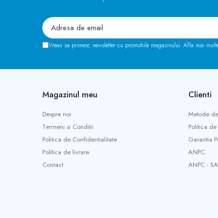
Vreau sa primesc newsletter cu promotiile magazinului. Afla mai mult
Magazinul meu
Clienti
Despre noi
Metode de
Termeni si Conditii
Politica de
Politica de Confidentialitate
Garantia P
Politica de livrare
ANPC
Contact
ANPC - SA