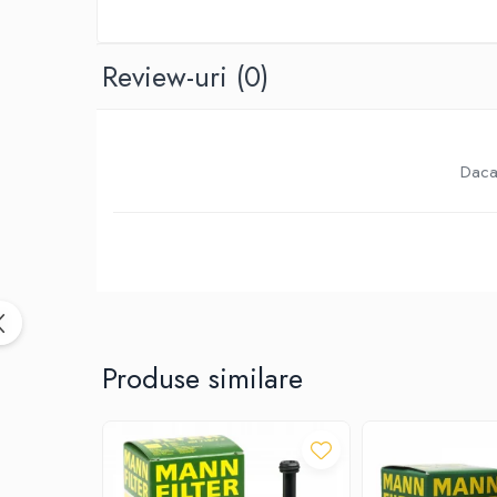
10W40
5W20
Review-uri
(0)
5W30
5W40
5W50
Daca 
AMSOIL
ELF
MOTUL
SHELL
USVO
Uleiuri hidraulice
Produse similare
Uleiuri pentru servodirectie
Uleiuri speciale
Vaseline/Paste Termorezistente