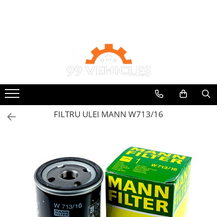
Toate Produsele
Accesorii Motociclete & Scutere
Adblue
Aditivi
Antigel
Becuri
FILTRU ULEI MANN W713/16
Filtre
Lichid de frana
Odorizante auto Wunder-Baum
Piese auto aftermarket
Piese auto OE
Produse cosmetica 99Vehicles
Produse Sonax
Racing
Solutii intretinere auto