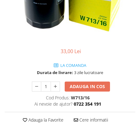
Ulei de transmisie
Automata
ATF
Dexron III
Mercedes
ZF
33,00 Lei
DCT/DSG (Dublu Ambreiaj)
LA COMANDA
Haldex
Durata de livrare:
3 zile lucratoare
Manuala
ADAUGA IN COS
Ulei motociclete
Uleiuri de motor
Cod Produs:
W713/16
0W16
Ai nevoie de ajutor?
0722 354 191
0W20
Adauga la Favorite
Cere informatii
0W30
0W40