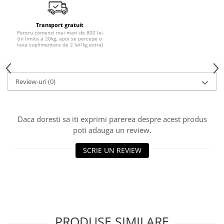
10W40
5W20
Transport gratuit
5W30
Pentru comenzi mai mari de 800 lei
(in limita a 20kg, apoi se percepe o
taxa suplimentara de 2 lei/kg extra)
5W40
5W50
AMSOIL
Review-uri
(0)
ELF
MOTUL
Daca doresti sa iti exprimi parerea despre acest produs
SHELL
poti adauga un review.
USVO
SCRIE UN REVIEW
Uleiuri hidraulice
Uleiuri pentru servodirectie
Uleiuri speciale
Vaseline/Paste Termorezistente
PRODUSE SIMILARE