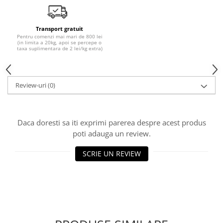
Transport gratuit
Pentru comenzi mai mari de 800 lei
(in limita a 20kg, apoi se percepe o
taxa suplimentara de 2 lei/kg extra)
Review-uri
(0)
Daca doresti sa iti exprimi parerea despre acest produs
poti adauga un review.
SCRIE UN REVIEW