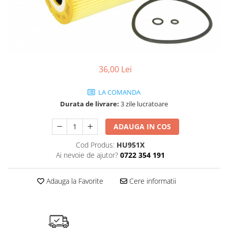
Ulei de transmisie
Automata
ATF
Dexron III
Mercedes
36,00 Lei
ZF
LA COMANDA
DCT/DSG (Dublu Ambreiaj)
Durata de livrare:
3 zile lucratoare
Haldex
Manuala
ADAUGA IN COS
Ulei motociclete
Cod Produs:
HU951X
Uleiuri de motor
Ai nevoie de ajutor?
0722 354 191
0W16
Adauga la Favorite
Cere informatii
0W20
0W30
0W40