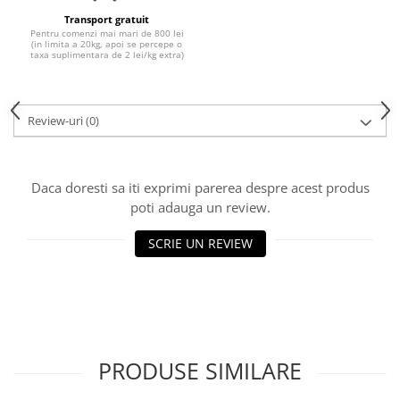
10W40
Transport gratuit
5W20
Pentru comenzi mai mari de 800 lei
(in limita a 20kg, apoi se percepe o
taxa suplimentara de 2 lei/kg extra)
5W30
5W40
5W50
Review-uri
(0)
AMSOIL
ELF
Daca doresti sa iti exprimi parerea despre acest produs
MOTUL
poti adauga un review.
SHELL
SCRIE UN REVIEW
USVO
Uleiuri hidraulice
Uleiuri pentru servodirectie
Uleiuri speciale
Vaseline/Paste Termorezistente
PRODUSE SIMILARE