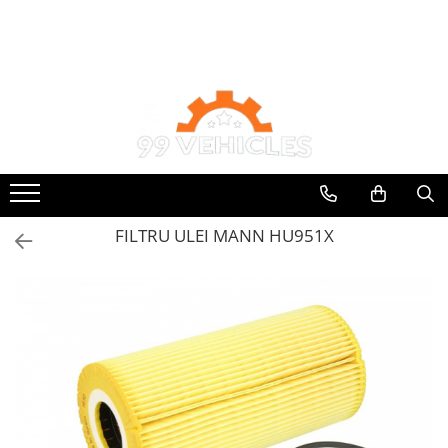
Toate Produsele
Accesorii Motociclete & Scutere
Adblue
Aditivi
Antigel
Becuri
FILTRU ULEI MANN HU951X
Filtre
Lichid de frana
Odorizante auto Wunder-Baum
Piese auto aftermarket
Piese auto OE
Produse cosmetica 99Vehicles
Produse Sonax
Racing
Solutii intretinere auto