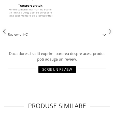
10W40
Transport gratuit
5W20
Pentru comenzi mai mari de 800 lei
(in limita a 20kg, apoi se percepe o
taxa suplimentara de 2 lei/kg extra)
5W30
5W40
5W50
Review-uri
(0)
AMSOIL
ELF
Daca doresti sa iti exprimi parerea despre acest produs
MOTUL
poti adauga un review.
SHELL
SCRIE UN REVIEW
USVO
Uleiuri hidraulice
Uleiuri pentru servodirectie
Uleiuri speciale
Vaseline/Paste Termorezistente
PRODUSE SIMILARE