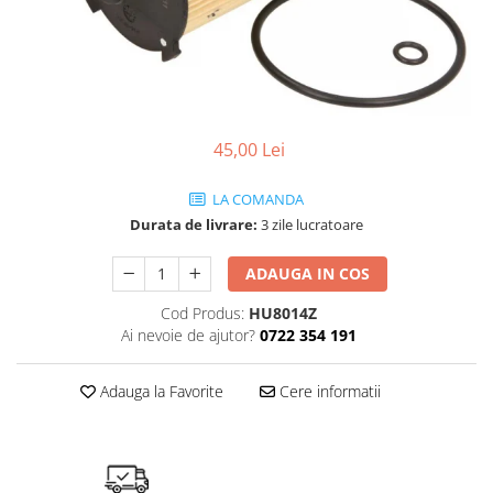
Ulei de transmisie
Automata
ATF
Dexron III
Mercedes
45,00 Lei
ZF
LA COMANDA
DCT/DSG (Dublu Ambreiaj)
Durata de livrare:
3 zile lucratoare
Haldex
Manuala
ADAUGA IN COS
Ulei motociclete
Cod Produs:
HU8014Z
Uleiuri de motor
Ai nevoie de ajutor?
0722 354 191
0W16
Adauga la Favorite
Cere informatii
0W20
0W30
0W40