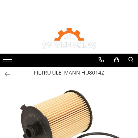
Toate Produsele
Accesorii Motociclete & Scutere
Adblue
Aditivi
Antigel
Becuri
FILTRU ULEI MANN HU8014Z
Filtre
Lichid de frana
Odorizante auto Wunder-Baum
Piese auto aftermarket
Piese auto OE
Produse cosmetica 99Vehicles
Produse Sonax
Racing
Solutii intretinere auto