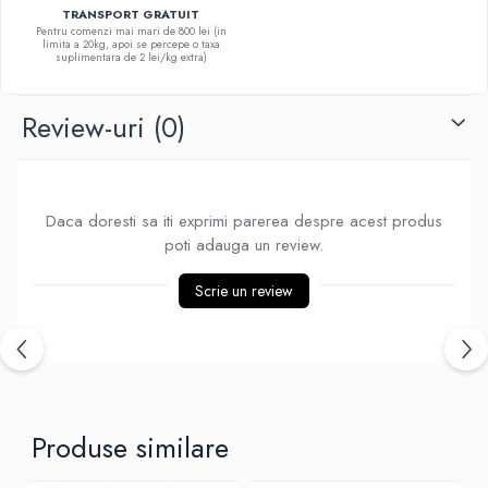
TRANSPORT GRATUIT
Pentru comenzi mai mari de 800 lei (in
limita a 20kg, apoi se percepe o taxa
suplimentara de 2 lei/kg extra)
Review-uri
(0)
Daca doresti sa iti exprimi parerea despre acest produs
poti adauga un review.
Scrie un review
Produse similare