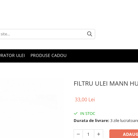
RATOR ULEI
PRODUSE CADOU
FILTRU ULEI MANN H
33,00 Lei
IN STOC
Durata de livrare:
3 zile lucratoar
ADAUG