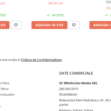
CU
Lei
58,00 Lei
65
STOC
IN STOC
COS
ADAUGA IN COS
ADAUGA I
la mai multe in
Politica de Confidentialitate
DATE COMERCIALE
 Plata
SC 99Vehicles Media SRL
e Retur
J38/240/2019
Produselor
RO40586341
Bulevardul Dem Radulescu, Nr. 45-47
parter
L
Ramnicu Valcea, Valcea