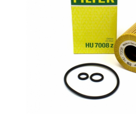
Ulei de transmisie
Automata
ATF
Dexron III
Mercedes
ZF
DCT/DSG (Dublu Ambreiaj)
Haldex
Manuala
Ulei motociclete
Uleiuri de motor
0W16
0W20
0W30
0W40