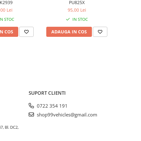
K2939
PU825X
,00 Lei
95,00 Lei
IN STOC
IN STOC
N COS
ADAUGA IN COS
ADAUG
SUPORT CLIENTI
0722 354 191
shop99vehicles@gmail.com
, Bl. DC2,