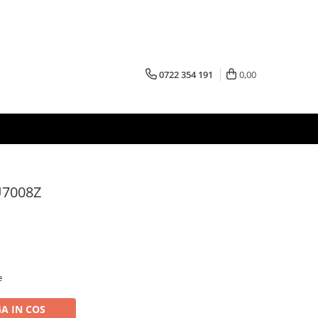
0722 354 191
0,00
U7008Z
e
A IN COS