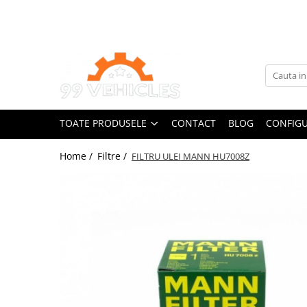
Toate Produsele
Accesorii Motociclete & Scutere
Adblue
Aditivi
TOATE PRODUSELE
CONTACT
BLOG
CONFIGU
Antigel
Becuri
Home /
Filtre /
FILTRU ULEI MANN HU7008Z
Filtre
Lichid de frana
Odorizante auto Wunder-Baum
Piese auto aftermarket
Piese auto OE
Produse cosmetica 99Vehicles
Produse Sonax
Racing
Solutii intretinere auto