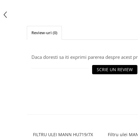
10W40
5W20
5W30
5W40
Review-uri
(0)
5W50
AMSOIL
Daca doresti sa iti exprimi parerea despre acest 
ELF
MOTUL
SCRIE UN REVIEW
SHELL
USVO
Uleiuri hidraulice
Uleiuri pentru servodirectie
Uleiuri speciale
Vaseline/Paste Termorezistente
FILTRU ULEI MANN HU719/7X
Filtru ulei M