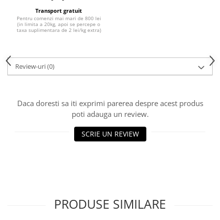
Transport gratuit
Pentru comenzi mai mari de 800 lei
(in limita a 20kg, apoi se percepe o
taxa suplimentara de 2 lei/kg extra)
Review-uri
(0)
Daca doresti sa iti exprimi parerea despre acest produs
poti adauga un review.
SCRIE UN REVIEW
PRODUSE SIMILARE