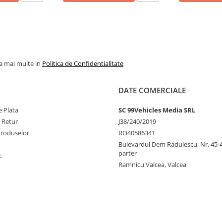
la mai multe in
Politica de Confidentialitate
DATE COMERCIALE
 Plata
SC 99Vehicles Media SRL
e Retur
J38/240/2019
Produselor
RO40586341
Bulevardul Dem Radulescu, Nr. 45-47
parter
L
Ramnicu Valcea, Valcea