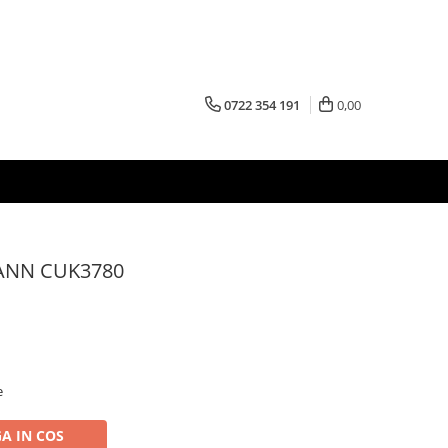
0722 354 191
0,00
ANN CUK3780
e
A IN COS