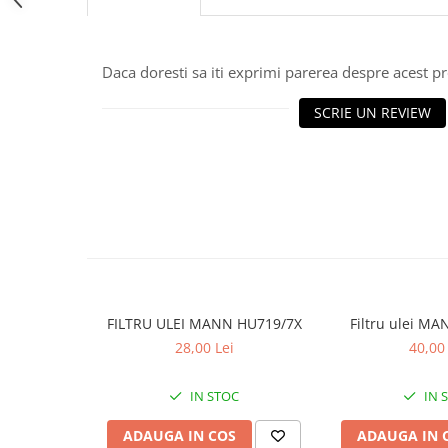
10W40
5W20
5W30
Daca doresti sa iti exprimi parerea despre acest 
5W40
SCRIE UN REVIEW
5W50
AMSOIL
ELF
MOTUL
SHELL
USVO
Uleiuri hidraulice
FILTRU ULEI MANN HU719/7X
Filtru ulei M
Uleiuri pentru servodirectie
28,00 Lei
40,00 
Uleiuri speciale
Vaseline/Paste Termorezistente
IN STOC
IN 
ADAUGA IN COS
ADAUGA IN 