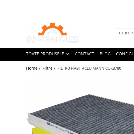
Toate Produsele
Accesorii Motociclete & Scutere
Adblue
Aditivi
TOATE PRODUSELE
CONTACT
BLOG
CONFIGU
Antigel
Becuri
Home /
Filtre /
FILTRU HABITACLU MANN CUK3780
Filtre
Lichid de frana
Odorizante auto Wunder-Baum
Piese auto aftermarket
Piese auto OE
Produse cosmetica 99Vehicles
Produse Sonax
Racing
Solutii intretinere auto