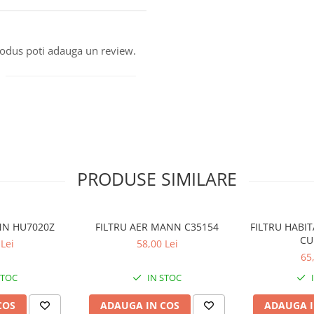
produs poti adauga un review.
PRODUSE SIMILARE
ANN HU7020Z
FILTRU AER MANN C35154
FILTRU HABI
CU
Lei
58,00 Lei
65
STOC
IN STOC
COS
ADAUGA IN COS
ADAUGA I