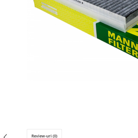
Ulei de transmisie
Automata
ATF
Dexron III
Mercedes
ZF
DCT/DSG (Dublu Ambreiaj)
Haldex
Manuala
Ulei motociclete
Uleiuri de motor
0W16
0W20
0W30
0W40
Review-uri
(0)