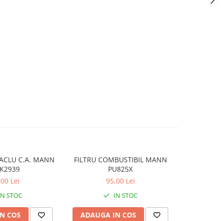
TACLU C.A. MANN
FILTRU COMBUSTIBIL MANN
FILTRU HA
K2939
PU825X
,00 Lei
95,00 Lei
IN STOC
IN STOC
N COS
ADAUGA IN COS
ADAUG