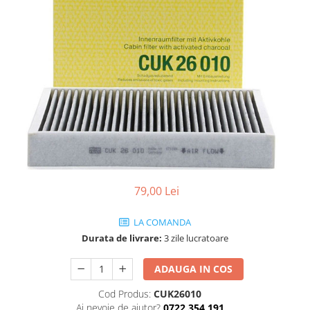
SHELL
USVO
79,00 Lei
LA COMANDA
Durata de livrare:
3 zile lucratoare
ADAUGA IN COS
Cod Produs:
CUK26010
Ai nevoie de ajutor?
0722 354 191