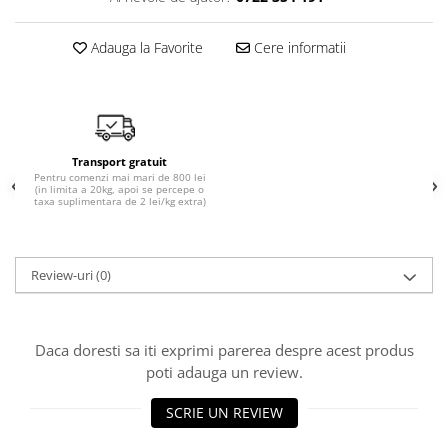
Adauga la Favorite
Cere informatii
Transport gratuit
Pentru comenzi mai mari de 800 lei
(in limita a 20kg, apoi se percepe o
taxa suplimentara de 2 lei/kg extra)
Review-uri
(0)
Daca doresti sa iti exprimi parerea despre acest produs
poti adauga un review.
SCRIE UN REVIEW