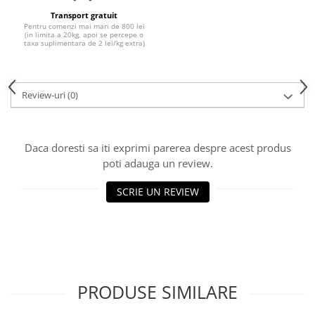
Transport gratuit
Pentru comenzi mai mari de 800 lei
(in limita a 20kg, apoi se percepe o
taxa suplimentara de 2 lei/kg extra)
Review-uri
(0)
Daca doresti sa iti exprimi parerea despre acest produs
poti adauga un review.
SCRIE UN REVIEW
PRODUSE SIMILARE