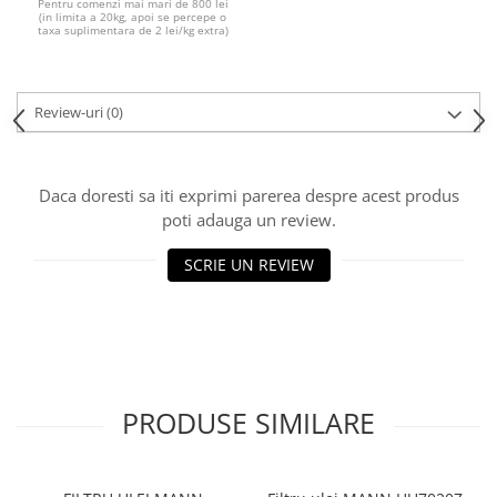
Pentru comenzi mai mari de 800 lei
(in limita a 20kg, apoi se percepe o
taxa suplimentara de 2 lei/kg extra)
Review-uri
(0)
Daca doresti sa iti exprimi parerea despre acest produs
poti adauga un review.
SCRIE UN REVIEW
PRODUSE SIMILARE